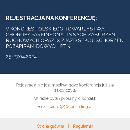
REJESTRACJA NA KONFERENCJĘ:
V KONGRES POLSKIEGO TOWARZYSTWA
CHOROBY PARKINSONA I INNYCH ZABURZEŃ
RUCHOWYCH ORAZ IX ZJAZD SEKCJI SCHORZEŃ
POZAPIRAMIDOWYCH PTN
25-27.04.2024
Rejestracja nie jest możliwa gdyż konferencja już się
zakończyła
W razie pytań prosimy o kontakt:
email:
biuro@90consulting.pl
Strona główna
|
Regulamin