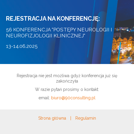
REJESTRACJA NA KONFERENCJĘ:
56 KONFERENCJA "POSTĘPY NEUROLOGII I
NEUROFIZJOLOGII KLINICZNEJ"
13-14.06.2025
Rejestracja nie jest możliwa gdyż konferencja już się
zakończyła
W razie pytań prosimy o kontakt:
email:
biuro@90consulting.pl
Strona główna
|
Regulamin